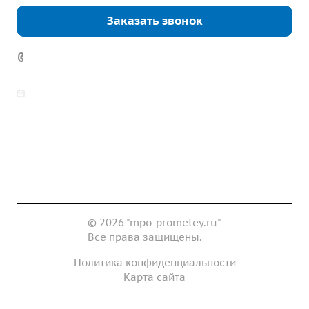
Заказать звонок
7 (922) 178-81-77
zakaz@mpo-prometey.ru
info@mpo-prometey.ru
Доставка и оплата
Сертификаты
Реквизиты
Контакты
© 2026 "mpo-prometey.ru"
Все права защищены.
Политика конфиденциальности
Карта сайта