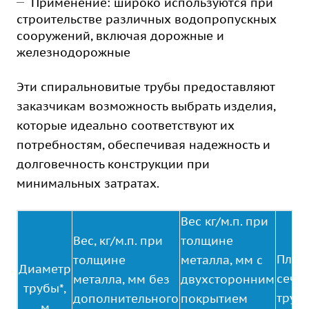
Применение: широко используются при
строительстве различных водопропускных
сооружений, включая дорожные и
железнодорожные
Эти спиральновитые трубы предоставляют
заказчикам возможность выбрать изделия,
которые идеально соответствуют их
потребностям, обеспечивая надежность и
долговечность конструкции при
минимальных затратах.
Вес кг/м.п. при
Вес, кг/м.п. при
толщине
Площ
толщине
металла, мм с
Диаметр
сече
металла, мм без
двухсторонним
трубы*,
трубы
дополнительного
покрытием
м