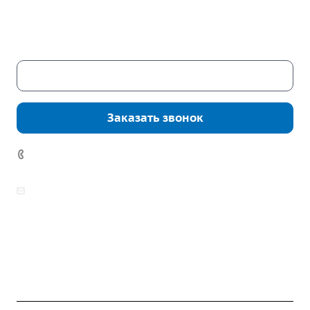
Пн. – Пт.: с 9:00 до 18:00
Сб. – Вс.: выходные
Скачать каталог
Заказать звонок
7 (922) 178-81-77
zakaz@mpo-prometey.ru
info@mpo-prometey.ru
Доставка и оплата
Сертификаты
Реквизиты
Контакты