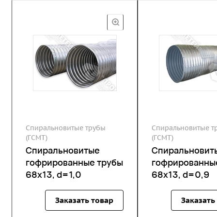
Спиральновитые трубы
Спиральновитые т
(ГСМТ)
(ГСМТ)
Спиральновитые
Спиральновит
гофрированные трубы
гофрированны
68х13, d=1,0
68х13, d=0,9
Заказать товар
Заказать