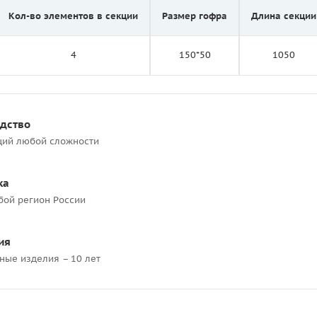
Кол-во элементов в секции
Размер гофра
Длина секции
4
150*50
1050
одство
ций любой сложности
ка
бой регион России
ия
ные изделия – 10 лет