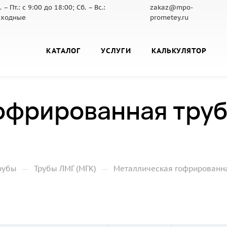
. – Пт.: с 9:00 до 18:00; Сб. – Вс.:
zakaz@mpo-
ходные
prometey.ru
КАТАЛОГ
УСЛУГИ
КАЛЬКУЛЯТОР
офрированная труб
—
—
рубы
Трубы ЛМГ (МГК)
Металлическая гофрированная