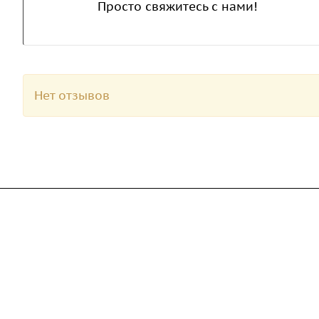
Просто свяжитесь с нами!
Нет отзывов
Компания
Каталог
Дорожные металли
О предприятии
трубы
Благодарственные письма
Барьерные дорожн