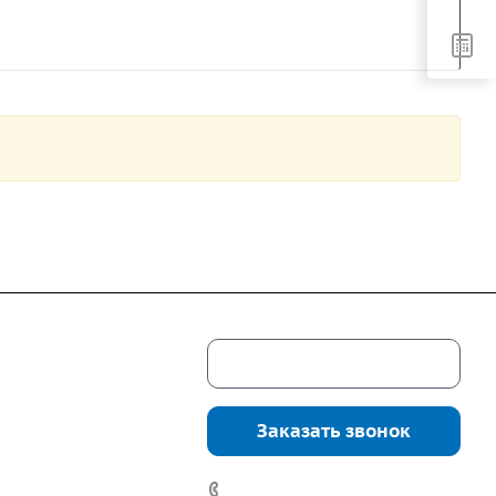
Скачать каталог
г. Екатеринбург,
соцкого, 4б, оф.
Заказать звонок
водство:
г.
инбург, ул.
7 (922) 178-81-77
нга, дом 7ч