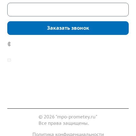
Скачать каталог
Заказать звонок
7 (922) 178-81-77
zakaz@mpo-prometey.ru
info@mpo-prometey.ru
Доставка и оплата
Сертификаты
Реквизиты
Контакты
© 2026 "mpo-prometey.ru"
Все права защищены.
Политика конфиденциальности