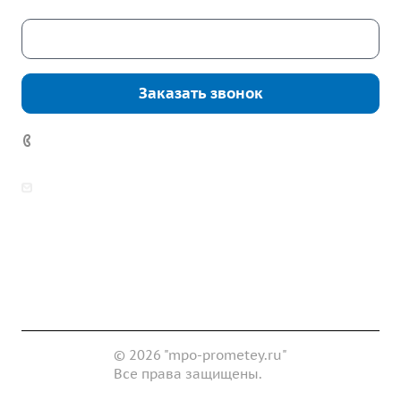
Скачать каталог
Заказать звонок
7 (922) 178-81-77
zakaz@mpo-prometey.ru
info@mpo-prometey.ru
Доставка и оплата
Сертификаты
Реквизиты
Контакты
© 2026 "mpo-prometey.ru"
Все права защищены.